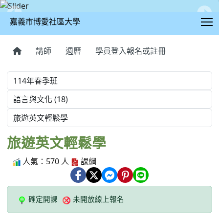
T
嘉義市博愛社區大學
:::
講師
週曆
學員登入報名或註冊
學期
學程
課程
旅遊英文輕鬆學
人氣：570 人
課綱
確定開課
未開放線上報名