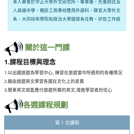
本人畢業於中正大學外文研究所，畢業後，先後前往及
人高級中學、親民工商專校應用外語科、靜宜大學外文
系、大同技術學院和政治大學國貿系任教，這些工作經
驗，不僅使我對英聽、會話、寫作以及文法教學和商務
英文都有更深一層的體認，也讓我得以學會如何針對不
同程度的學生做教學上的調整。為了喚起更多學生的學
關於這一門課
習興趣，本人積極運用電腦輔助英語教學，不僅嘗試利
1.課程目標與理念
用各種英文網站融入課程中，讓英語教學更多元化與趣
味化。
1.以出國旅遊為學習中心, 練習在旅遊當中所遇到的各種情況
2.藉由旅遊英文學習各國在文化上的差異
3.簡單英文就能應付旅遊所需的英文,增進學習者的信心
各週課程規劃
第 1 次課程