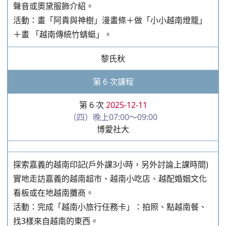
聲音或奧黛服飾介紹。
活動：畫「阿貴與神樹」漫畫條＋做「小小越南燈籠」
＋畫 「越南傳統竹蜻蜓」。
黎氏秋
第 6 次課程
第 6 次
2025-12-11
（四）晚上07:00～09:00
博愛社大
探索嘉義的越南印記(戶外課3小時，另外討論上課時間)
實地走訪嘉義的越南超市、越南小吃店、越配婚姻文化
看板或在地越南攤商。
活動：完成「越南小旅行任務卡」：拍照、點越南餐、
找3樣來自越南的東西。