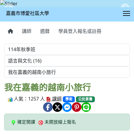
T
嘉義市博愛社區大學
:::
講師
週曆
學員登入報名或註冊
學期
學程
課程
我在嘉義的越南小旅行
人氣：1257 人
課綱
學術
公民素養
確定開課
未開放線上報名