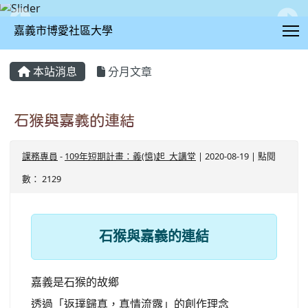
T
嘉義市博愛社區大學
:::
本站消息
分月文章
石猴與嘉義的連結
課務專員
-
109年短期計畫：義(憶)起_大講堂
| 2020-08-19 | 點閱
數： 2129
石猴與嘉義的連結
嘉義是石猴的故鄉
透過「返璞歸真，真情流露」的創作理念