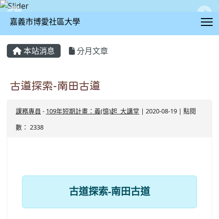
T
嘉義市博愛社區大學
:::
本站消息
分月文章
古道探索-南田古道
課務專員
-
109年短期計畫：義(憶)起_大講堂
| 2020-08-19 | 點閱
數： 2338
古道探索-南田古道