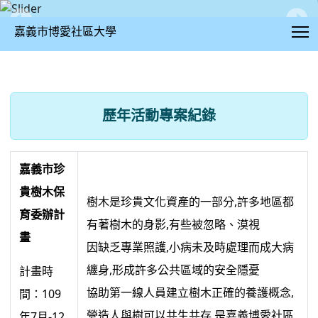
T
嘉義市博愛社區大學
歷年活動專案紀錄
:::
歷年活動專案紀錄
嘉義市珍
貴樹木保
樹木是珍貴文化資產的一部分,許多地區都
育委辦計
有著樹木的身影,有些被忽略、漠視
畫
因缺乏專業照護,小病未及時處理而成大病
纏身,形成許多公共區域的安全隱憂
計畫時
協助第一線人員建立樹木正確的養護概念,
間：109
營造人與樹可以共生共存,是嘉義博愛社區
年7月-12