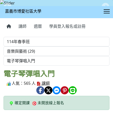
T
嘉義市博愛社區大學
:::
講師
週曆
學員登入報名或註冊
學期
學程
課程
電子琴彈唱入門
人氣：565 人
課綱
確定開課
未開放線上報名