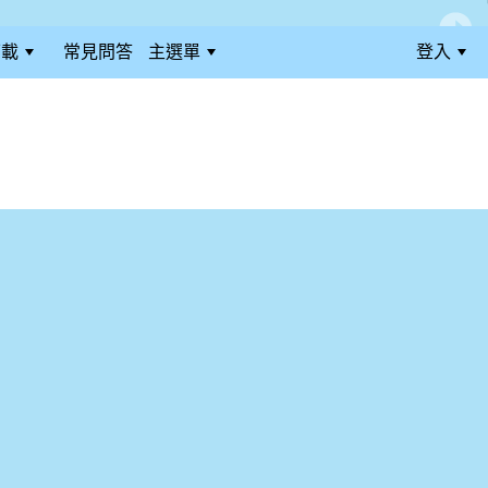
下載
常見問答
主選單
登入
:::
:::