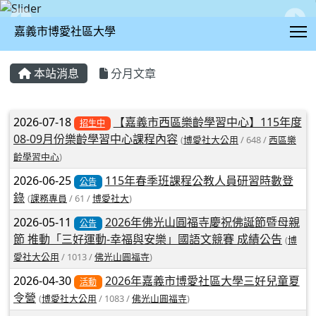
T
嘉義市博愛社區大學
:::
本站消息
分月文章
文章列表
2026-07-18
【嘉義市西區樂齡學習中心】115年度
招生中
08-09月份樂齡學習中心課程內容
(
博愛社大公用
/ 648 /
西區樂
齡學習中心
)
2026-06-25
115年春季班課程公教人員研習時數登
公告
錄
(
課務專員
/ 61 /
博愛社大
)
2026-05-11
2026年佛光山圓福寺慶祝佛誕節暨母親
公告
節 推動「三好運動-幸福與安樂」國語文競賽 成績公告
(
博
愛社大公用
/ 1013 /
佛光山圓福寺
)
2026-04-30
2026年嘉義市博愛社區大學三好兒童夏
活動
令營
(
博愛社大公用
/ 1083 /
佛光山圓福寺
)