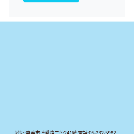
:::
地址:嘉義市博愛路二段241號 電話:05-232-5982