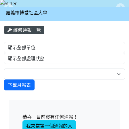
T
嘉義市博愛社區大學
:::
維修通報一覽
List Repair
下載月報表
恭喜！目前沒有任何通報！
我來當第一個通報的人