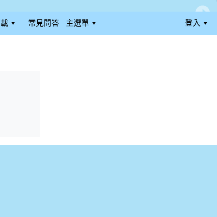
下載
常見問答
主選單
登入
:::
:::