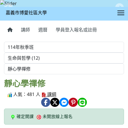
T
嘉義市博愛社區大學
:::
講師
週曆
學員登入報名或註冊
學期
學程
課程
靜心學禪修
人氣：481 人
課綱
確定開課
未開放線上報名