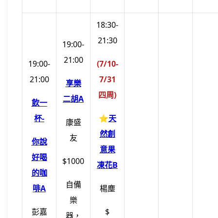
18:30-
21:30
19:00-
21:00
19:00-
(7/10-
21:00
7/31
享樂
四周)
二胡A
飲一
杯-
⭐
天
康盛
然創
友
你說
意果
好喝
$1000
凍花B
的咖
自備
啡A
楊塵
樂
彭嘉
$
器，