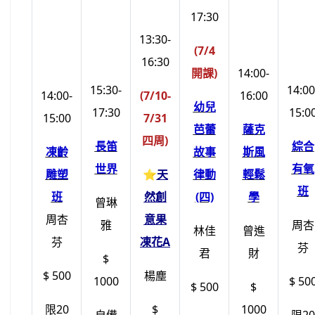
17:30
13:30-
(7/4
16:30
開課)
14:00-
15:30-
14:00
14:00-
(7/10-
16:00
幼兒
17:30
15:0
15:00
7/31
芭蕾
薩克
四周)
長笛
綜合
凍齡
故事
斯風
世界
有氧
雕塑
⭐
天
律動
輕鬆
班
班
然創
(四)
學
曾琳
周杏
意果
雅
周杏
林佳
曾進
芬
凍花A
芬
君
財
$
$ 500
楊塵
1000
$ 50
$ 500
$
限20
$
1000