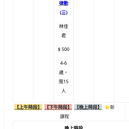
律動
(三)
林佳
君
$ 500
4-6
歲，
限15
人
【上午時段】
【下午時段】
【晚上時段】
⭐新
課程
晚上時段