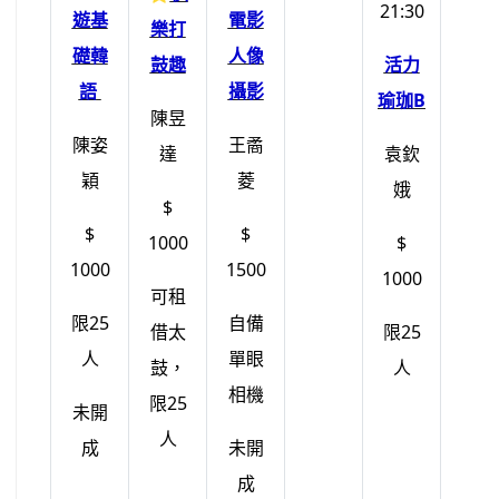
21:30
遊基
電影
樂打
礎韓
人像
鼓趣
活力
語
攝影
瑜珈B
陳昱
陳姿
王矞
達
袁欽
穎
菱
娥
$
$
$
1000
$
1000
1500
1000
可租
限25
自備
借太
限25
人
單眼
鼓，
人
相機
限25
未開
人
成
未開
成