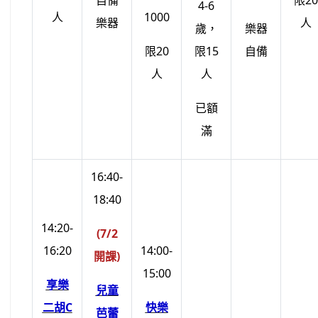
自備
限20
4-6
人
1000
樂器
人
歲，
樂器
限20
限15
自備
人
人
已額
滿
16:40-
18:40
14:20-
(7/2
16:20
14:00-
開課)
15:00
享樂
兒童
二胡C
快樂
芭蕾