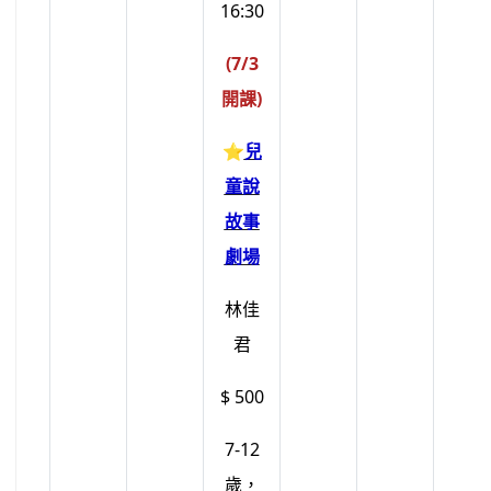
16:30
(7/3
開課)
⭐
兒
童說
故事
劇場
林佳
君
$ 500
7-12
歲，