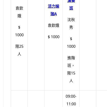
演奏
活力瑜
袁欽
班
珈A
娥
沈秋
袁欽娥
$
秀
1000
$ 1000
$
限25
1000
人
進階
班，
限15
人
09:00-
11:00