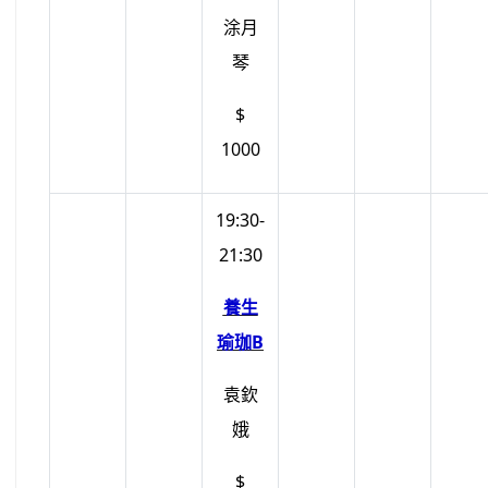
涂月
琴
$
1000
19:30-
21:30
養生
瑜珈B
袁欽
娥
$