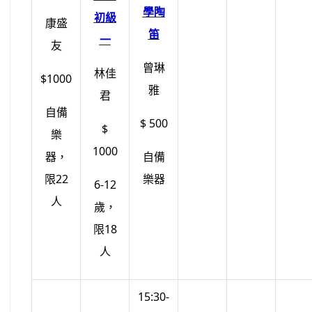
學陶
初級
康盛
笛
一
友
曾琳
林佳
$1000
雅
君
自備
$ 500
$
樂
1000
器，
自備
限22
樂器
6-12
人
歲，
限18
人
15:30-