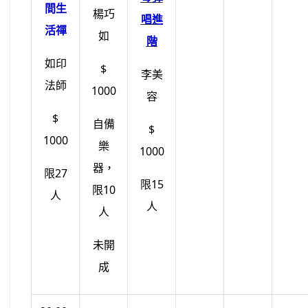
間生
楊巧
唱進
活禪
如
階
如印
$
李美
法師
1000
容
$
自備
$
1000
樂
1000
器，
限27
限15
限10
人
人
人
未開
成