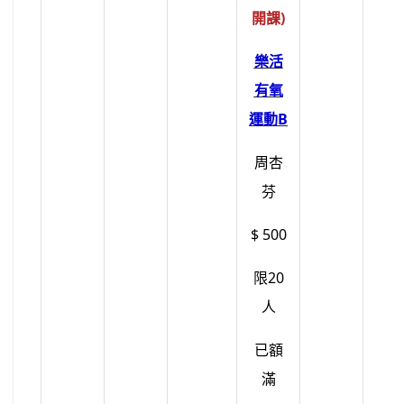
開課)
樂活
有氧
運動B
周杏
芬
$ 500
限20
人
已額
滿