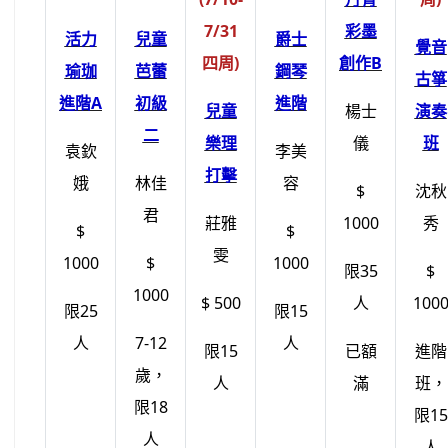
7/31
彩墨
活力
兒童
爵士
覺音
四周)
創作B
瑜珈
芭蕾
鋼琴
古箏
進階A
初級
進階
兒童
楊士
演奏
二
樂理
儀
班
袁欽
李美
打擊
娥
林佳
容
$
沈秋
君
莊雅
1000
秀
$
$
雯
1000
$
1000
限35
$
1000
$ 500
人
100
限25
限15
人
7-12
人
限15
已額
進階
歲，
人
滿
班，
限18
限15
人
人