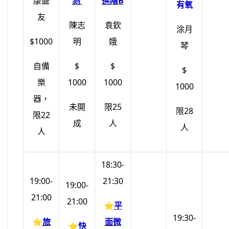
康盛
刻
進階B
有氧
友
陳志
袁欽
涂月
$1000
明
娥
琴
自備
$
$
$
樂
1000
1000
1000
器，
未開
限25
限28
限22
成
人
人
人
18:30-
19:00-
21:30
19:00-
21:00
21:00
⭐
平
19:30-
⭐
旅
面微
⭐
快