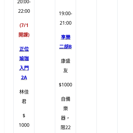
20:00-
22:00
19:00-
21:00
(7/1
開課)
享樂
二胡B
正位
瑜珈
康盛
入門
友
2A
$1000
林佳
自備
君
樂
$
器，
1000
限22