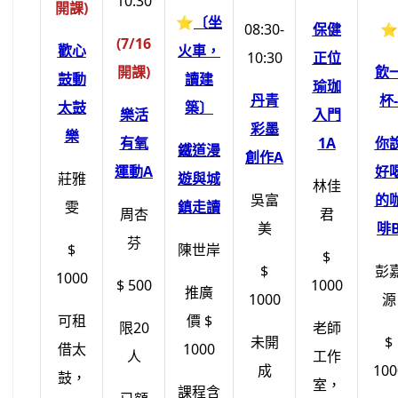
10:30
開課)
⭐
〔坐
08:30-
保健
⭐
(7/16
歡心
火車，
10:30
正位
開課)
飲
鼓動
讀建
瑜珈
丹青
杯-
太鼓
築〕
樂活
入門
彩墨
樂
有氧
1A
你
鐵道漫
創作A
運動A
好
莊雅
遊與城
林佳
吳富
的
雯
鎮走讀
周杏
君
美
啡
芬
$
陳世岸
$
$
彭
1000
$ 500
1000
推廣
1000
源
可租
價
$
限20
老師
未開
$
借太
1000
人
工作
成
100
鼓，
室，
課程含