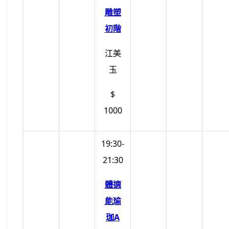
雕塑
初階
江美
玉
$
1000
19:30-
21:30
體適
能瑜
珈A