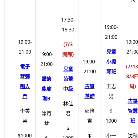
17:30-
19:00-
19:30
21:00
19:00-
19:00
(7/3
21:00
兒童
21:0
19:00-
開課)
19:00-
小提
21:00
電子
(7/13
兒童
21:00
琴班
琴彈
8/3
體適
芭蕾
唱入
古箏
王志
周)
能瑜
中級
門
基礎
男
珈B
古箏
林佳
李美
郭怡
$
智慧
涂月
君
容
君
1000
班
琴
$
$1000
$
小一
沈秋