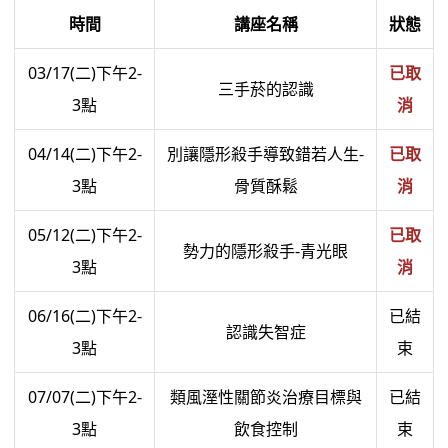
時間
講座名稱
狀態
03/17(二)下午2-
已取
三手菸的認識
3點
消
04/14(二)下午2-
別讓隱形殺手導致錯若人生-
已取
3點
骨質酥鬆
消
05/12(二)下午2-
已取
勢力的隱形殺手-青光眼
3點
消
06/16(二)下午2-
已結
認識失智症
3點
束
07/07(二)下午2-
類風溼性關節炎治療目標與
已結
3點
飲食控制
束