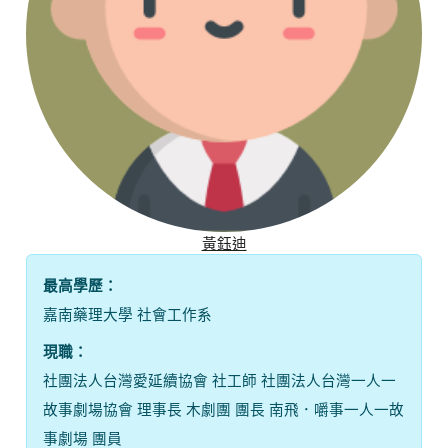
故事劇場協會 理事長 木劇團 團長 南飛．嚼事一人一故
事劇場 團員
相關學經歷：
一個喜歡參與學習、喜歡分享的人。社工的學習中，讓
我懂得用多元的視野去認識一個人；一人一故事劇場的
學習中，我明白靜靜的聽完別人的生命故事，用同理心
的方式去回演，不批判、不說教、不給價值觀的重要
關於這一門課
性。喜歡生命故事的分享、喜歡生命故事被好好照顧的
1.課程目標與理念
感覺。
一、 以一人一故事劇場形式，透過聆聽和表達，不批判與教
導，每個人都是主角，分享內心世界，直接呈現每個人的生命故
事。
二、 聆聽與同理：學習真正聆聽，理解背後的情感和故事，且
尊重每個人的獨特經歷，不評判、不說教，純粹聆聽。
三、 感受轉化：提升即興的表達能力，包含肢體、聲音、音