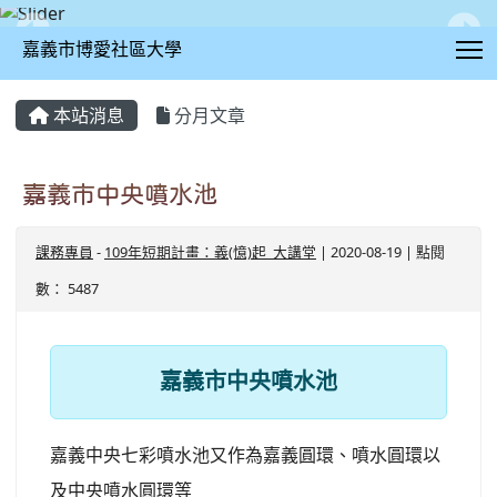
T
嘉義市博愛社區大學
:::
本站消息
分月文章
嘉義市中央噴水池
課務專員
-
109年短期計畫：義(憶)起_大講堂
| 2020-08-19 | 點閱
數： 5487
嘉義市中央噴水池
嘉義中央七彩噴水池又作為嘉義圓環、噴水圓環以
及中央噴水圓環等