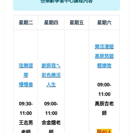
份樂齡學習中心課程內容
星期二
星期四
星期五
星期六
樂活漫遊
高屏悠遊
弦樂提
創造我ㄟ
輕捷旅
琴
彩色樂活
慢慢奏
人生
09:00-
11:00
09:30-
09:00-
高辰吉老
11:00
11:00
師
王志男
余金娥老
老師
師
限40人