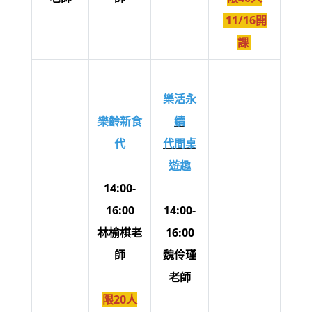
11/16開
課
樂活永
樂齡新食
續
代
代間桌
遊趣
14:00-
16:00
14:00-
林榆棋老
16:00
師
魏伶瑾
老師
限20人