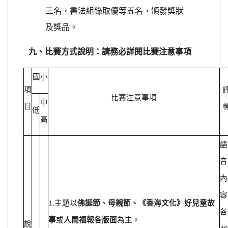
三名，書法組錄取優等五名，頒發獎狀
及獎品。
九、比賽方式說明：請務必詳閱比賽注意事項
國小
項
比賽注意事項
中
目
低
高
語
音
內
容
1.主題以
佛誕節、母親節、《香海文化》好兒童故
各
事
或
人間福報各版面
為主。
說