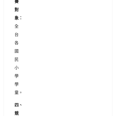
賽
對
象：
全
台
各
國
民
小
學
學
童。
四、
競