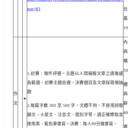
nsn=83
台
風
1
內
與
構
5
1.初賽：徵件評選。主題以人間福報文章之讀後感
為範圍，初賽主題自選，決賽題目及文章採現場抽
邏
題
作
與
●
文
辭
2.每篇字數 300 至 500 字，文體不拘，不使用詩歌
4
韻文、火星文、注音文、錯別字等，請正確標點並
使用黑、藍色筆書寫。決賽：每人90分鐘書寫。
書