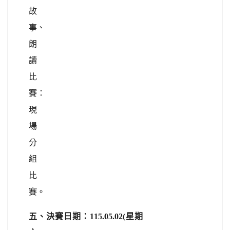
故
事、
朗
讀
比
賽：
現
場
分
組
比
賽。
五、決賽日期：115.05.02(星期