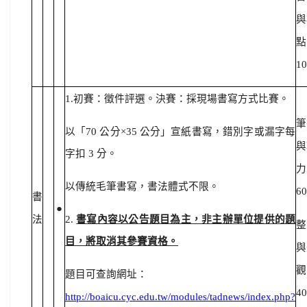
與
點
1
1.初賽：徵件評選。決賽：採現場書寫方式比賽。
筆
以「70 公分×35 公分」宣紙書寫，錯別字或漏字每
與
字扣 3 分。
力
以傳統毛筆書寫，書法體式不限。
6
書
●
法
2.
書寫內容以公告題目為主，非主辦單位提供的題
整
目，將取消其參賽資格。
與
觀
題目可查詢網址：
4
http://boaicu.cyc.edu.tw/modules/tadnews/index.php?