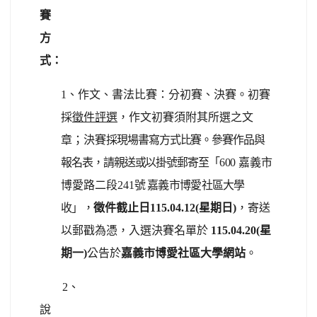
賽
方
式：
1、作文、書法比賽：分初賽、決賽。初賽
採
徵件評選
，作文初賽須附其所選之文
章；決賽
採現場書寫方式比賽。參賽作品與
報名表，請親送或以掛號郵寄至「
600
嘉義市
博愛路二段
241
號 嘉義市
博愛社區大學
收」，
徵件截止日115.04.12(星期日)
，寄送
以郵戳為憑，入選決賽名單於
115.04.20(星
期一)
公告於
嘉義市博愛社區大學網站
。
2、
說