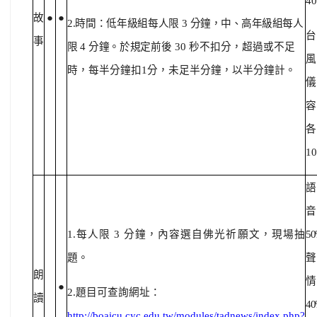
4
故
●
●
2.時間：低年級組每人限
3
分鐘，中、高年級組每人
台
事
限
4
分鐘。於規定
前後 30 秒不扣分，超過或不足
風
時，每半分鐘扣1分，未足半分鐘，以半分鐘計。
儀
容
各
1
語
音
1.每人限 3 分鐘，內容選自佛光祈願文，現場抽
5
題。
聲
朗
情
●
2.題目可查詢網址：
讀
4
http://boaicu.cyc.edu.tw/modules/tadnews/index.php?