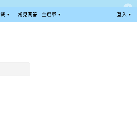
下載
常見問答
主選單
登入
:::
:::