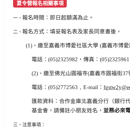
夏令營報名相關事項
一、
報名時間：即日起額滿為止。
二、
報名方式：填妥報名表及家長同意書後，
(1)、繳至嘉義市博愛社區大學
(
嘉義市博愛
電話：
(05)2325982
，傳真：
(05)2325961
(2)、繳至佛光山圓福寺
(
嘉義市圓福街
37
電話：
(05)2772563，E
-mail
：
fgstw2y@ec
匯款資料：合作金庫北嘉義分行（銀行
基金會，請備註小朋友姓名，
並務必來
三、注意事項：