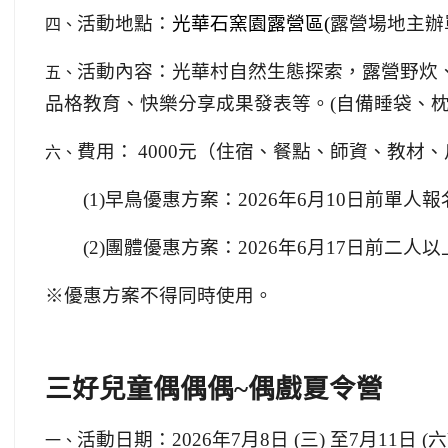
四、
活動地點：
光華石窯園露營區
(
露營場地主辦
五、
活動內容：光華村自然生態探索，露營野炊
品格教育、
快樂分享成果發表等
。(自備睡袋、枕
六、
費用：
4000
元（住宿、餐點、師資、教材、
(1)
早鳥優惠方案：
2026
年
6
月
10
日前
單人報
(2)
團體優惠方案：
2026
年
6
月
17
日前二人以
※
優惠方案不得同時使用。
三好兒童偶偶偶
~
偶戲夏令營
一、
活動
日期
：
2026
年
7
月
8
日
(
三
)
至
7
月
11
日
(
六