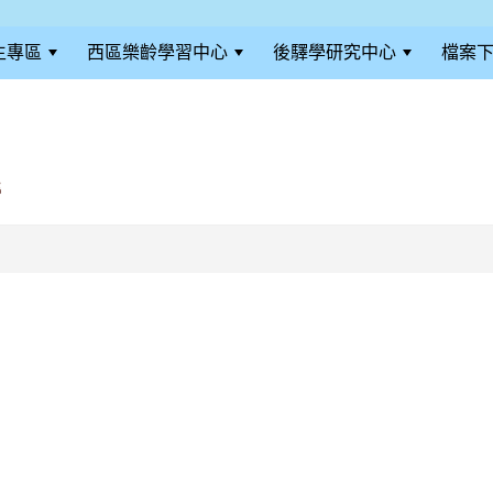
生專區
西區樂齡學習中心
後驛學研究中心
檔案
營