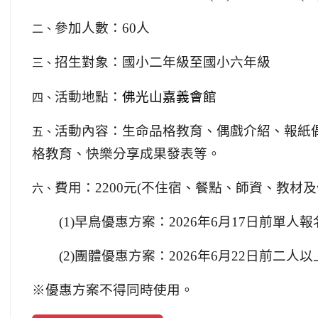
二、
參加人數：
60
人
三、
招生對象：國小二年級至國小六年級
四、
活動地點：
佛光山嘉義會館
五、
活動內容：
生命品格教育、偶戲介紹、報紙
格教育、
快樂分享成果發表等。
六、
費用：
2200
元
(
不住宿、餐點、師資、教材及
(1)
早鳥優惠方案：
2026
年
6
月
17
日前單人報
(2)
團體優惠方案：
2026
年
6
月
22
日前二人以
※
優惠方案不得同時使用。