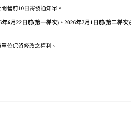
於開營前
10
日寄發通知單。
6
年
6
月
22
日前
(
第一梯次
)
、
2026
年
7
月
1
日前
(
第二梯次
)
辦單位保留修改之權利。