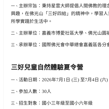
一、
主辦宗旨：秉持星雲大師提倡人間佛教的理
興趣，在佛光山「三好四給」的精神中，學習人
所學實踐於生活中。
二、
主辦單位：嘉義市博愛社區大學、佛光山圓
三、
承辦單位：
國際佛光會中華總會嘉義區各分
三好兒童自然體驗夏令營
一、
活動
日期
：
2026
年
7
月
1
日
(
三
)
至
7
月
4
日
(
六
)
二、
參加人數：
30
人
三、
招生對象：國小三年級至國小六年級