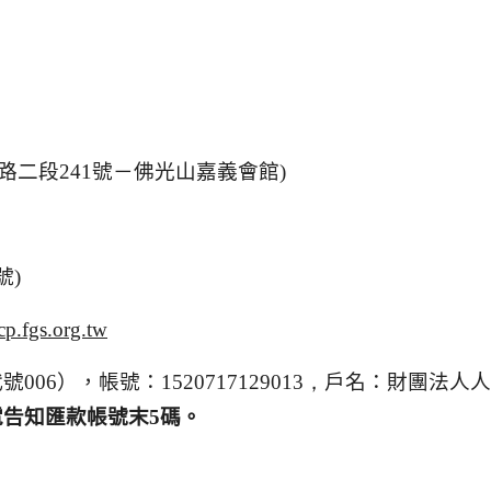
路二段
241
號－佛光山嘉義會館
)
號
)
p.fgs.org.tw
代號
006
），帳號：
1520717129013，
戶名：財團法人人
電告知匯款帳號末
5
碼。