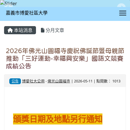
T
嘉義市博愛社區大學
:::
本站消息
分月文章
2026年佛光山圓福寺慶祝佛誕節暨母親節
推動「三好運動-幸福與安樂」國語文競賽
成績公告
博愛社大公用
-
佛光山圓福寺
| 2026-05-11 | 點閱數： 1013
公告
頒獎日期及地點另行通知