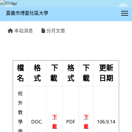
T
嘉義市博愛社區大學
:::
本站消息
分月文章
學員相關檔案下載
檔
格
下
格
下
更新
名
式
載
式
載
日期
校
外
教
下
下
學
DOC.
PDF
106.9.14
載
載
申