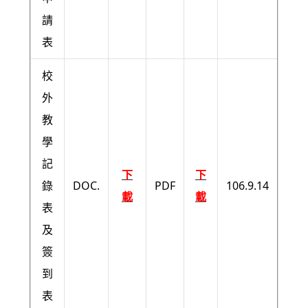
請
表
校
外
教
學
記
下
下
錄
DOC.
PDF
106.9.14
載
載
表
及
簽
到
表