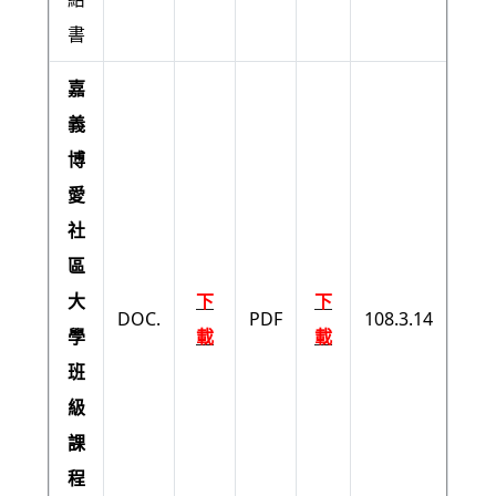
書
嘉
義
博
愛
社
區
大
下
下
DOC.
PDF
108.3.14
學
載
載
班
級
課
程