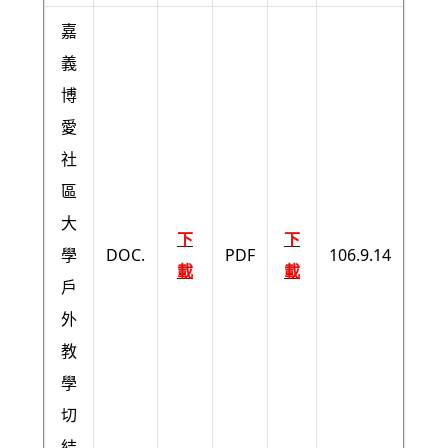
嘉
義
博
愛
社
區
大
下
下
學
DOC.
PDF
106.9.14
載
載
戶
外
教
學
切
結